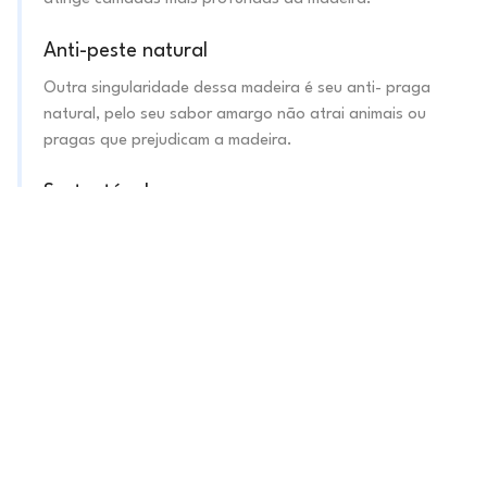
Anti-peste natural
Outra singularidade dessa madeira é seu anti- praga
natural, pelo seu sabor amargo não atrai animais ou
pragas que prejudicam a madeira.
Sustentável
Por não vir diretamente do corte, a madeira maciça de
demolição é 100% sustentável.