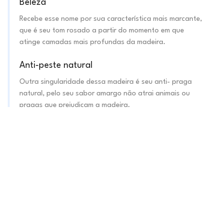
Beleza
Recebe esse nome por sua característica mais marcante,
que é seu tom rosado a partir do momento em que
atinge camadas mais profundas da madeira.
Anti-peste natural
Outra singularidade dessa madeira é seu anti- praga
natural, pelo seu sabor amargo não atrai animais ou
pragas que prejudicam a madeira.
Sustentável
Por não vir diretamente do corte, a madeira maciça de
demolição é 100% sustentável.