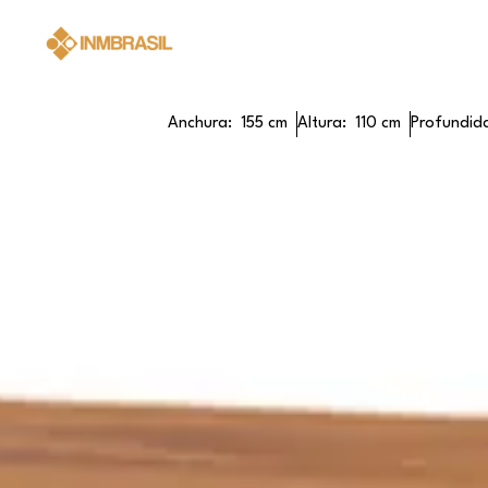
Buffet Berta 2 puertas y ca
Anchura:
155 cm
Altura:
110 cm
Profundid