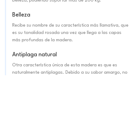
belleza, pudiendo soportar más de 200 kg.
Belleza
Recibe su nombre de su característica más llamativa, que
es su tonalidad rosada una vez que llega a las capas
más profundas de la madera.
Antiplaga natural
Otra característica única de esta madera es que es
naturalmente antiplagas. Debido a su sabor amargo, no
atrae animales ni plagas que dañen la madera.
Sostenible
Al no proceder directamente de la tala, la madera
maciza recuperada es 100% sostenible.